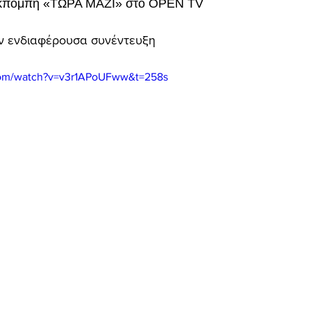
 εκπομπή «ΤΩΡΑ ΜΑΖΙ» στο OPEN TV  
ία
ν ενδιαφέρουσα συνέντευξη
com/watch?v=v3r1APoUFww&t=258s