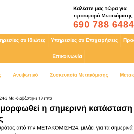
Καλέστε μας τώρα για
προσφορά Μετακόμισης
690 788 648
ηρεσίες σε Ιδιώτες
Υπηρεσίες σε Επιχειρήσεις
Προ
Επικοινωνία
ς
Ανυψωτικό
Συσκευασία Μετακόμισης
Μετακ
i24
3 Μαΐ
διαβάστηκε 1 λεπτά
Μετακομίσεις Εταιρειών
Μετακόμιση στην Νέα Σμύρ
αμορφωθεί η σημερινή κατάσταση 
ς
Μετακόμιση στην Ν. Ιωνία
Μετακόμιση στο Παλαιό 
άτος από την ΜΕΤΑΚΟΜΙΣΗ24, μιλάει για τα σημερινά 