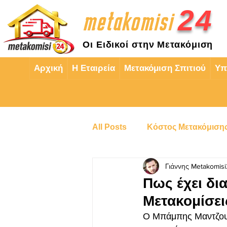
2
4
metakomisi
Οι Ειδικοί στην Μετακόμιση
Αρχική
Η Εταιρεία
Μετακόμιση Σπιτιού
Υπ
All Posts
Κόστος Μετακόμιση
Γιάννης Metakomis
Μετακόμιση στην Κηφισιά
Πως έχει δι
Μετακομίσει
Μετακόμιση Ηλικιωμένων
Ο Μπάμπης Μαντζουρ