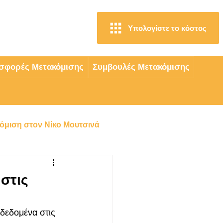
Υπολογίστε το κόστος
4
σφορές Μετακόμισης
Συμβουλές Μετακόμισης
όμιση στον Νίκο Μουτσινά
νη
Μετακομίσεις
στις
Φάληρο
δεδομένα στις 