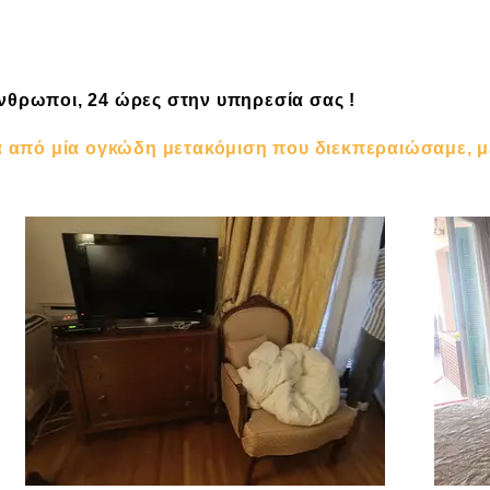
άνθρωποι, 24 ώρες στην υπηρεσία σας !
 από μία ογκώδη μετακόμιση που διεκπεραιώσαμε, με